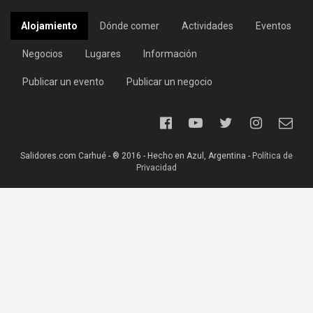
Alojamiento
Dónde comer
Actividades
Eventos
Negocios
Lugares
Información
Publicar un evento
Publicar un negocio
Salidores.com Carhué - ® 2016 - Hecho en Azul, Argentina -
Política de
Privacidad