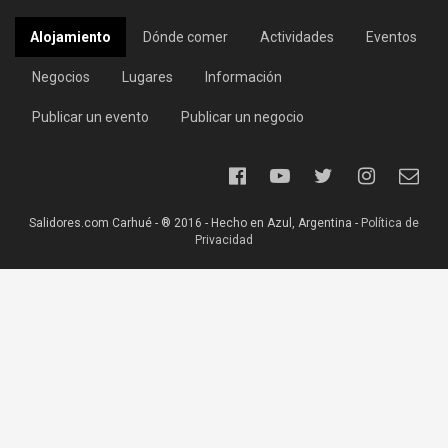
Alojamiento
Dónde comer
Actividades
Eventos
Negocios
Lugares
Información
Publicar un evento
Publicar un negocio
Salidores.com Carhué - ® 2016 - Hecho en Azul, Argentina -
Política de
Privacidad