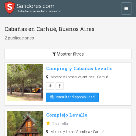
Salidores.com
Toggl
Disfrutá cada ciudad al máximo
navig
Cabañas en Carhué, Buenos Aires
2 publicaciones
Mostrar filtros
Camping y Cabañas Levalle
Moreno y Lomas Valentinas - Carhué
Consultar disponibilidad
Complejo Levalle
1 estrella
Moreno y Loma Valentina - Carhué