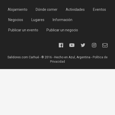
Alojamiento
Dónde comer
Actividades
Eventos
Negocios
Lugares
Información
Publicar un evento
Publicar un negocio
Salidores.com Carhué - ® 2016 - Hecho en Azul, Argentina -
Política de
Privacidad