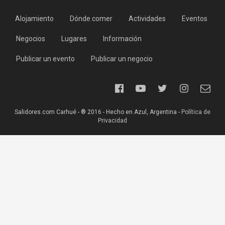
Alojamiento
Dónde comer
Actividades
Eventos
Negocios
Lugares
Información
Publicar un evento
Publicar un negocio
Salidores.com Carhué - ® 2016 - Hecho en Azul, Argentina -
Política de
Privacidad