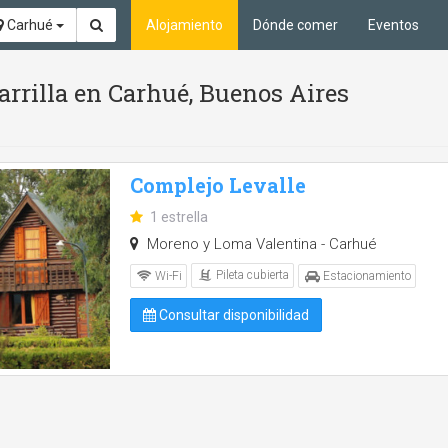
Carhué
Alojamiento
Dónde comer
Eventos
arrilla en Carhué, Buenos Aires
Complejo Levalle
1 estrella
Moreno y Loma Valentina - Carhué
Pileta cubierta
Wi-Fi
Estacionamiento
Consultar disponibilidad