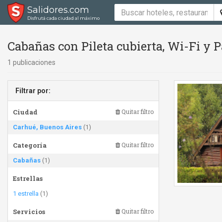
Salidores.com
Disfrutá cada ciudad al máximo
Cabañas con Pileta cubierta, Wi-Fi y P
1 publicaciones
Filtrar por:
Ciudad
Quitar filtro
Carhué, Buenos Aires
(1)
Categoría
Quitar filtro
Cabañas
(1)
Estrellas
1 estrella
(1)
Servicios
Quitar filtro