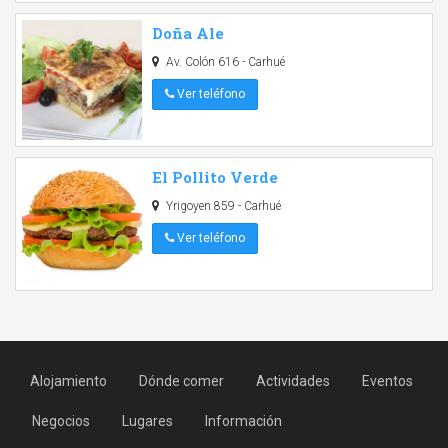
Doña Ale
Av. Colón 616 - Carhué
Ver teléfono
El Pollito Verde
Yrigoyen 859 - Carhué
Ver teléfono
Alojamiento
Dónde comer
Actividades
Eventos
Negocios
Lugares
Información