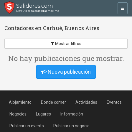
Salidores.com
Toggl
Disfrutá cada ciudad al máximo
navig
Contadores en Carhué, Buenos Aires
Mostrar filtros
No hay publicaciones que mostrar.
Nueva publicación
Alojamiento
Dónde comer
Actividades
Eventos
Negocios
Lugares
Información
Publicar un evento
Publicar un negocio