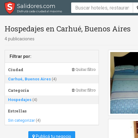
Salidores.com
Disfrutá cada ciudad al máximo
Hospedajes en Carhué, Buenos Aires
4 publicaciones
Filtrar por:
Ciudad
Quitar filtro
Carhué, Buenos Aires
(4)
Categoría
Quitar filtro
Hospedajes
(4)
Estrellas
Sin categorizar
(4)
Publicá tu negocio