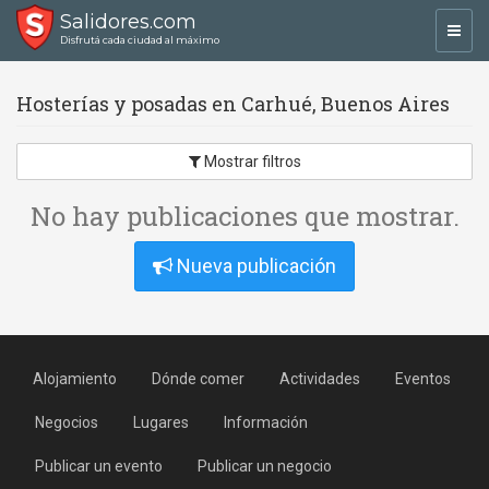
Salidores.com
Toggl
Disfrutá cada ciudad al máximo
navig
Hosterías y posadas en Carhué, Buenos Aires
Mostrar filtros
No hay publicaciones que mostrar.
Nueva publicación
Alojamiento
Dónde comer
Actividades
Eventos
Negocios
Lugares
Información
Publicar un evento
Publicar un negocio