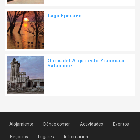
Lago Epecuén
Obras del Arquitecto Francisco
Salamone
Alojamiento
Dónde comer
Actividades
Eventos
Negocios
Lugares
Información