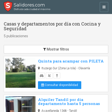
Salidores.com
Toggl
Disfrutá cada ciudad al máximo
navig
Casas y departamentos por día con Cocina y
Seguridad
5 publicaciones
Mostrar filtros
Quinta para acampar con PILETA
Ituzaigo Sur (Zona La Isla) - Olavarría
Consultar disponibilidad
Alquiler Tandil por día
departamento hasta 5 personas
Av.avellaneda 1368 - Tandil