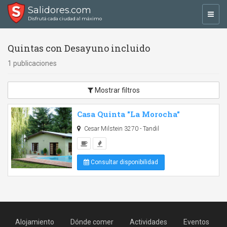
Salidores.com
Toggl
Disfrutá cada ciudad al máximo
navig
Quintas con Desayuno incluido
1 publicaciones
Mostrar filtros
Casa Quinta "La Morocha"
Cesar Milstein 3270 - Tandil
Consultar disponibilidad
Alojamiento
Dónde comer
Actividades
Eventos