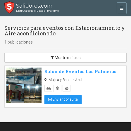
Salidores.com
Toggl
Disfrutá cada ciudad al máximo
navig
Servicios para eventos con Estacionamiento y
Aire acondicionado
1 publicaciones
Mostrar filtros
Salón de Eventos Las Palmeras
Mujica y Rauch - Azul
Enviar consulta