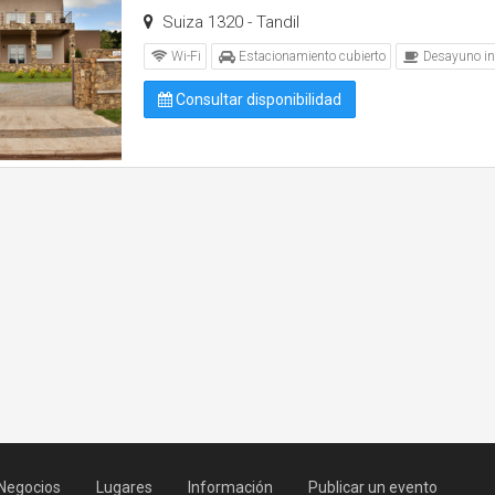
Suiza 1320 - Tandil
Wi-Fi
Estacionamiento cubierto
Desayuno in
Consultar disponibilidad
Negocios
Lugares
Información
Publicar un evento