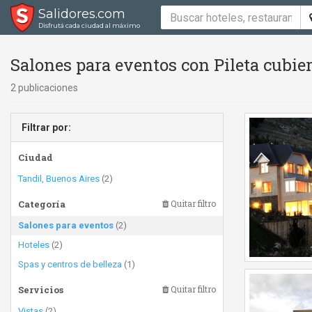
Salidores.com
Disfrutá cada ciudad al máximo
Salones para eventos con Pileta cubier
2 publicaciones
Filtrar por:
Ciudad
Tandil, Buenos Aires
(2)
Categoría
Quitar filtro
Salones para eventos
(2)
Hoteles
(2)
Spas y centros de belleza
(1)
Servicios
Quitar filtro
Vistas
(2)