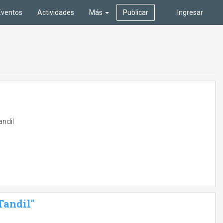
Eventos
Actividades
Más
Publicar
Ingresar
ndil
Tandil"