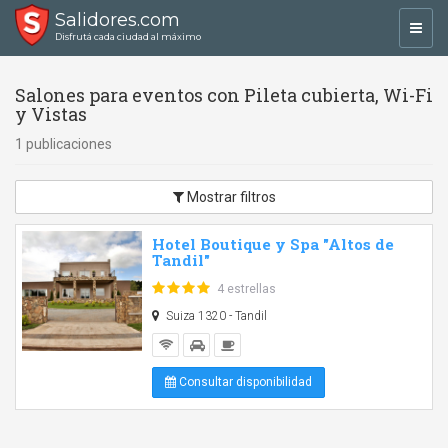
Salidores.com
Toggl
Disfrutá cada ciudad al máximo
navig
Salones para eventos con Pileta cubierta, Wi-Fi
y Vistas
1 publicaciones
Mostrar filtros
Hotel Boutique y Spa "Altos de
Tandil"
4 estrellas
Suiza 1320 - Tandil
Consultar disponibilidad