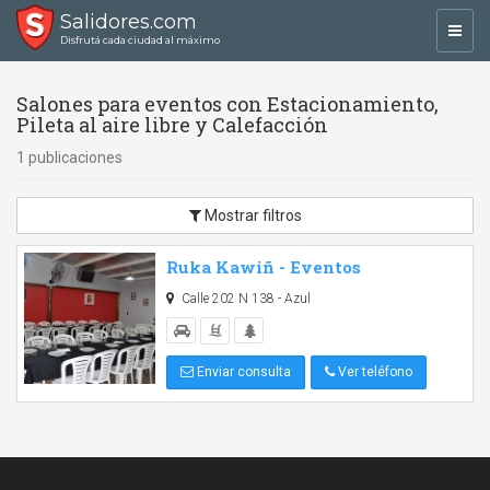
Salidores.com
Toggl
Disfrutá cada ciudad al máximo
navig
Salones para eventos con Estacionamiento,
Pileta al aire libre y Calefacción
1 publicaciones
Mostrar filtros
Ruka Kawiñ - Eventos
Calle 202 N 138 - Azul
Enviar consulta
Ver teléfono