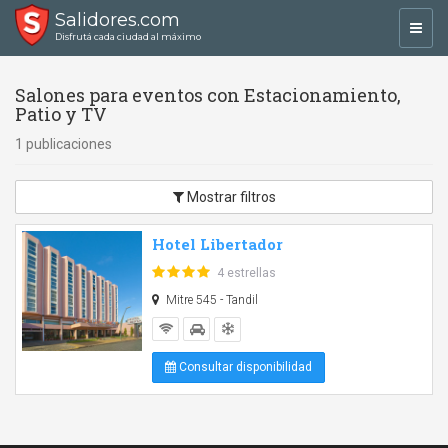
Salidores.com
Toggl
Disfrutá cada ciudad al máximo
navig
Salones para eventos con Estacionamiento,
Patio y TV
1 publicaciones
Mostrar filtros
Hotel Libertador
4 estrellas
Mitre 545 - Tandil
Consultar disponibilidad