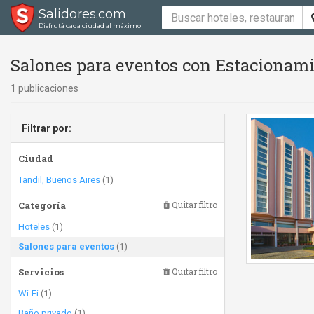
Salidores.com
Disfrutá cada ciudad al máximo
Salones para eventos con Estacionami
1 publicaciones
Filtrar por:
Ciudad
Tandil, Buenos Aires
(1)
Categoría
Quitar filtro
Hoteles
(1)
Salones para eventos
(1)
Servicios
Quitar filtro
Wi-Fi
(1)
Baño privado
(1)