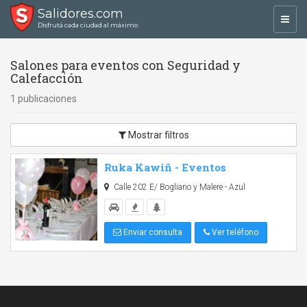
Salidores.com
Toggl
Disfrutá cada ciudad al máximo
navig
Salones para eventos con Seguridad y
Calefacción
1 publicaciones
Mostrar filtros
Ruka Kawiñ - Eventos
Calle 202 E/ Bogliano y Malere - Azul
Enviar consulta
Ver teléfono