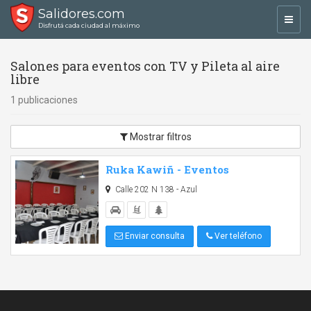
Salidores.com
Toggl
Disfrutá cada ciudad al máximo
navig
Salones para eventos con TV y Pileta al aire
libre
1 publicaciones
Mostrar filtros
Ruka Kawiñ - Eventos
Calle 202 N 138 - Azul
Enviar consulta
Ver teléfono