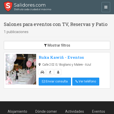
Salidores.com
Toggl
Disfrutá cada ciudad al máximo
navig
Salones para eventos con TV, Reservas y Patio
1 publicaciones
Mostrar filtros
Ruka Kawiñ - Eventos
Calle 202 E/ Bogliano y Malere - Azul
Enviar consulta
Ver teléfono
Alojamiento
Dónde comer
Actividades
Eventos