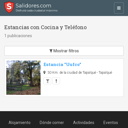
Salidores.com
Toggl
Disfrutá cada ciudad al máximo
navig
Estancias con Cocina y Teléfono
1 publicaciones
Mostrar filtros
Estancia "Uufco"
30 Km. de la ciudad de Tapalqué - Tapalqué
Alojamiento
Dónde comer
Actividades
Eventos