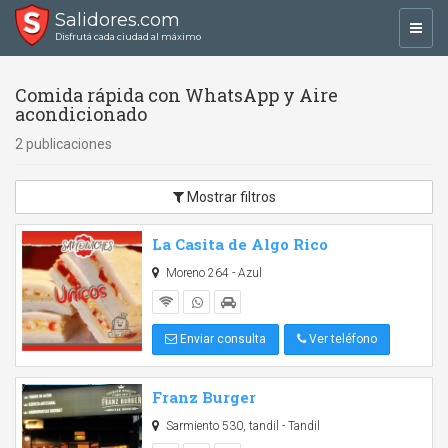
Salidores.com
Toggl
Disfrutá cada ciudad al máximo
navig
Comida rápida con WhatsApp y Aire
acondicionado
2 publicaciones
Mostrar filtros
La Casita de Algo Rico
Moreno 264 - Azul
Enviar consulta
Ver teléfono
Franz Burger
Sarmiento 530, tandil - Tandil