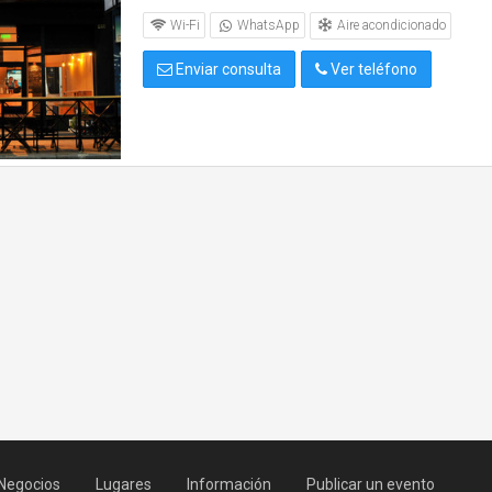
Aire acondicionado
Wi-Fi
WhatsApp
Enviar consulta
Ver teléfono
Negocios
Lugares
Información
Publicar un evento