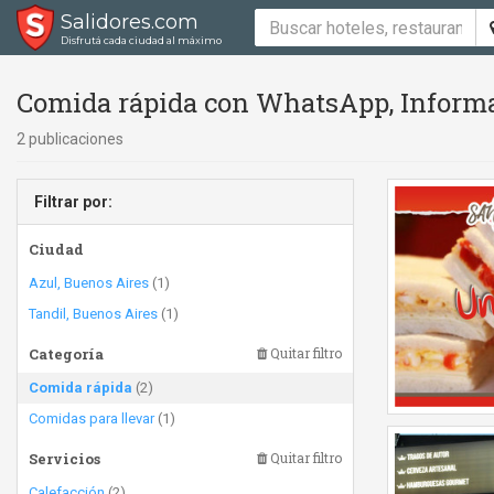
Salidores.com
Disfrutá cada ciudad al máximo
Comida rápida con WhatsApp, Informac
2 publicaciones
Filtrar por:
Ciudad
Azul, Buenos Aires
(1)
Tandil, Buenos Aires
(1)
Categoría
Quitar filtro
Comida rápida
(2)
Comidas para llevar
(1)
Servicios
Quitar filtro
Calefacción
(2)