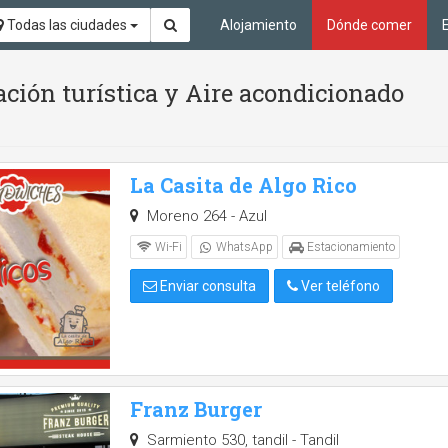
Todas las ciudades
Alojamiento
Dónde comer
ión turística y Aire acondicionado
La Casita de Algo Rico
Moreno 264 - Azul
Wi-Fi
WhatsApp
Estacionamiento
Enviar consulta
Ver teléfono
Franz Burger
Sarmiento 530, tandil - Tandil