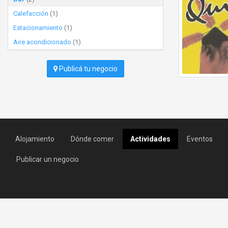
Calefacción
(1)
Estacionamiento
(1)
Aire acondicionado
(1)
Publicá tu negocio
Alojamiento
Dónde comer
Actividades
Eventos
Publicar un negocio