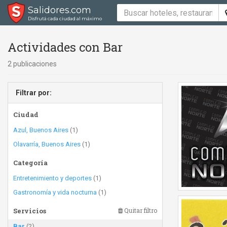
Salidores.com
Disfrutá cada ciudad al máximo
Actividades con Bar
2 publicaciones
Filtrar por:
Ciudad
Azul, Buenos Aires
(1)
Olavarría, Buenos Aires
(1)
Categoría
Entretenimiento y deportes
(1)
Gastronomía y vida nocturna
(1)
Servicios
Quitar filtro
Bar
(2)