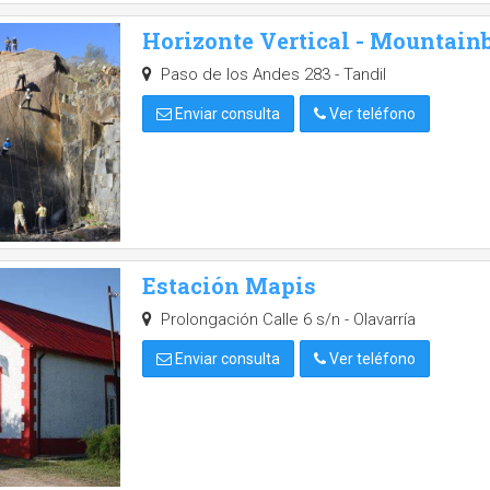
Horizonte Vertical - Mountain
Paso de los Andes 283 - Tandil
Enviar consulta
Ver teléfono
Estación Mapis
Prolongación Calle 6 s/n - Olavarría
Enviar consulta
Ver teléfono