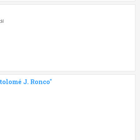
il
rtolomé J. Ronco"