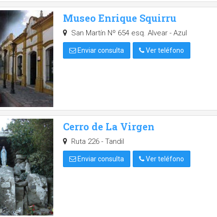
Museo Enrique Squirru
San Martín Nº 654 esq. Alvear - Azul
Enviar consulta
Ver teléfono
Cerro de La Virgen
Ruta 226 - Tandil
Enviar consulta
Ver teléfono