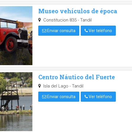
Museo vehículos de época
Constitucion 835 - Tandil
Enviar consulta
Ver teléfono
Centro Náutico del Fuerte
Isla del Lago - Tandil
Enviar consulta
Ver teléfono