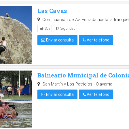
Las Cavas
Continuación de Av. Estrada hasta la tranquer
Spa
Seguridad
Enviar consulta
Ver teléfono
Balneario Municipal de Coloni
San Martín y Los Patricios - Olavarría
Enviar consulta
Ver teléfono