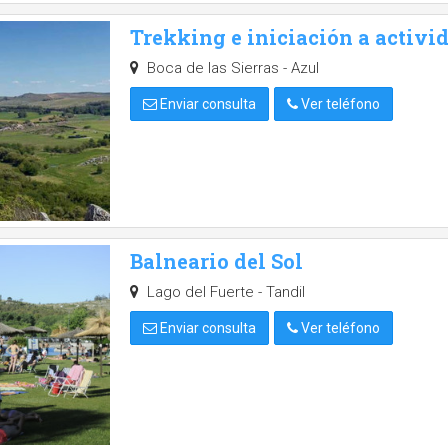
Trekking e iniciación a activi
Boca de las Sierras - Azul
Enviar consulta
Ver teléfono
Balneario del Sol
Lago del Fuerte - Tandil
Enviar consulta
Ver teléfono