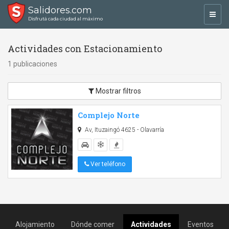
Salidores.com
Toggl
Disfrutá cada ciudad al máximo
navig
Actividades con Estacionamiento
1 publicaciones
Mostrar filtros
Complejo Norte
Av, Ituzaingó 4625 - Olavarría
Ver teléfono
Alojamiento
Dónde comer
Actividades
Eventos