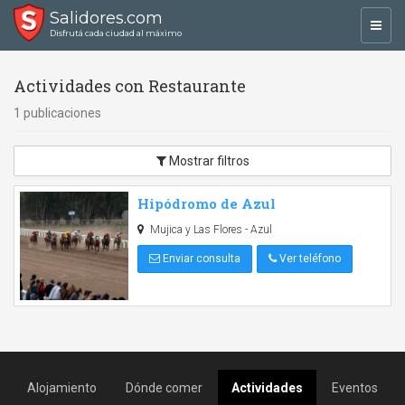
Salidores.com
Toggl
Disfrutá cada ciudad al máximo
navig
Actividades con Restaurante
1 publicaciones
Mostrar filtros
Hipódromo de Azul
Mujica y Las Flores - Azul
Enviar consulta
Ver teléfono
Alojamiento
Dónde comer
Actividades
Eventos