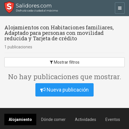
Salidores.com
Toggl
Disfrutá cada ciudad al máximo
navig
Alojamientos con Habitaciones familiares,
Adaptado para personas con movilidad
reducida y Tarjeta de crédito
1 publicaciones
Mostrar filtros
No hay publicaciones que mostrar.
Nueva publicación
Alojamiento
Dónde comer
Actividades
Eventos