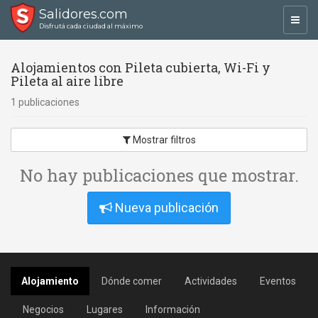
Salidores.com
Toggl
Disfrutá cada ciudad al máximo
navig
Alojamientos con Pileta cubierta, Wi-Fi y
Pileta al aire libre
1 publicaciones
Mostrar filtros
No hay publicaciones que mostrar.
Nueva publicación
Alojamiento
Dónde comer
Actividades
Eventos
Negocios
Lugares
Información