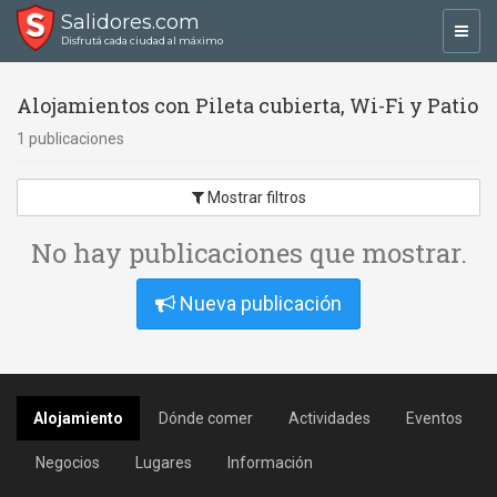
Salidores.com
Toggl
Disfrutá cada ciudad al máximo
navig
Alojamientos con Pileta cubierta, Wi-Fi y Patio
1 publicaciones
Mostrar filtros
No hay publicaciones que mostrar.
Nueva publicación
Alojamiento
Dónde comer
Actividades
Eventos
Negocios
Lugares
Información