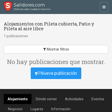
Salidores.com
Toggl
Disfrutá cada ciudad al máximo
navig
Alojamientos con Pileta cubierta, Patio y
Pileta al aire libre
1 publicaciones
Mostrar filtros
No hay publicaciones que mostrar.
Nueva publicación
Alojamiento
Dónde comer
Actividades
Eventos
Negocios
Lugares
Información