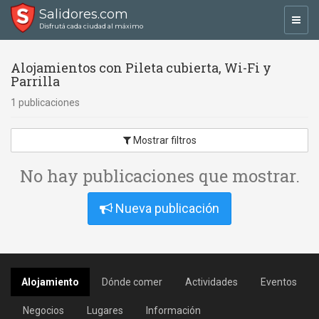
Salidores.com
Toggl
Disfrutá cada ciudad al máximo
navig
Alojamientos con Pileta cubierta, Wi-Fi y
Parrilla
1 publicaciones
Mostrar filtros
No hay publicaciones que mostrar.
Nueva publicación
Alojamiento
Dónde comer
Actividades
Eventos
Negocios
Lugares
Información