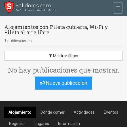
Salidores.com
Toggl
Disfrutá cada ciudad al máximo
navig
Alojamientos con Pileta cubierta, Wi-Fi y
Pileta al aire libre
1 publicaciones
Mostrar filtros
No hay publicaciones que mostrar.
Nueva publicación
Alojamiento
Dónde comer
Actividades
Eventos
Negocios
Lugares
Información