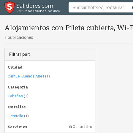
Salidores.com
Disfrutá cada ciudad al máximo
Alojamientos con Pileta cubierta, Wi-F
1 publicaciones
Filtrar por:
Ciudad
Carhué, Buenos Aires
(1)
Categoría
Cabañas
(1)
Estrellas
1 estrella
(1)
Servicios
Quitar filtro