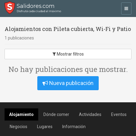
Salidores.com
Toggl
Disfrutá cada ciudad al máximo
navig
Alojamientos con Pileta cubierta, Wi-Fi y Patio
1 publicaciones
Mostrar filtros
No hay publicaciones que mostrar.
Nueva publicación
Alojamiento
Dónde comer
Actividades
Eventos
Negocios
Lugares
Información