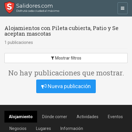
Salidores.com
Toggl
Disfrutá cada ciudad al máximo
navig
Alojamientos con Pileta cubierta, Patio y Se
aceptan mascotas
1 publicaciones
Mostrar filtros
No hay publicaciones que mostrar.
Nueva publicación
Alojamiento
Dónde comer
Actividades
Eventos
Negocios
Lugares
Información