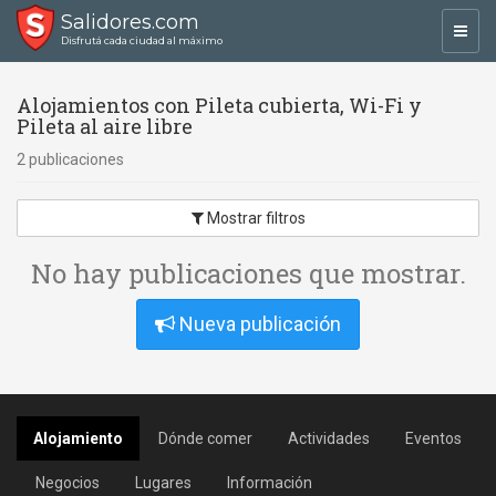
Salidores.com
Toggl
Disfrutá cada ciudad al máximo
navig
Alojamientos con Pileta cubierta, Wi-Fi y
Pileta al aire libre
2 publicaciones
Mostrar filtros
No hay publicaciones que mostrar.
Nueva publicación
Alojamiento
Dónde comer
Actividades
Eventos
Negocios
Lugares
Información