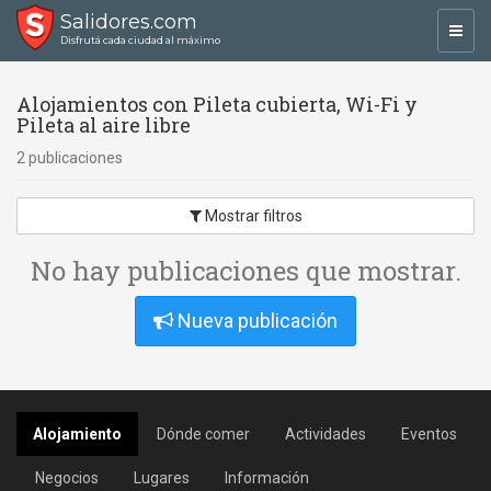
Salidores.com
Toggl
Disfrutá cada ciudad al máximo
navig
Alojamientos con Pileta cubierta, Wi-Fi y
Pileta al aire libre
2 publicaciones
Mostrar filtros
No hay publicaciones que mostrar.
Nueva publicación
Alojamiento
Dónde comer
Actividades
Eventos
Negocios
Lugares
Información