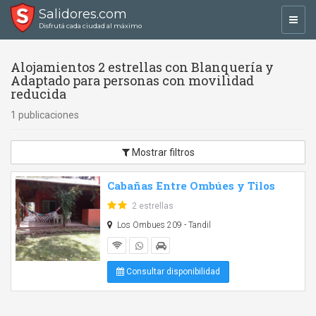
Salidores.com
Toggl
Disfrutá cada ciudad al máximo
navig
Alojamientos 2 estrellas con Blanquería y
Adaptado para personas con movilidad
reducida
1 publicaciones
Mostrar filtros
Cabañas Entre Ombúes y Tilos
2 estrellas
Los Ombues 209 - Tandil
Consultar disponibilidad