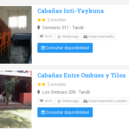
Cabañas Inti-Yaykuna
2 estrellas
Cereseto 311 - Tandil
Wi-Fi
WhatsApp
Estacionamiento
Consultar disponibilidad
Cabañas Entre Ombúes y Tilos
2 estrellas
Los Ombues 209 - Tandil
Wi-Fi
WhatsApp
Estacionamiento cubierto
Consultar disponibilidad