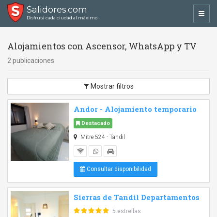
Salidores.com
Toggl
Disfrutá cada ciudad al máximo
navig
Alojamientos con Ascensor, WhatsApp y TV
2 publicaciones
Mostrar filtros
Andor - Alojamiento temporario
Destacado
Mitre 524 - Tandil
Consultar disponibilidad
Sierras de Tandil Departamentos
5 estrellas