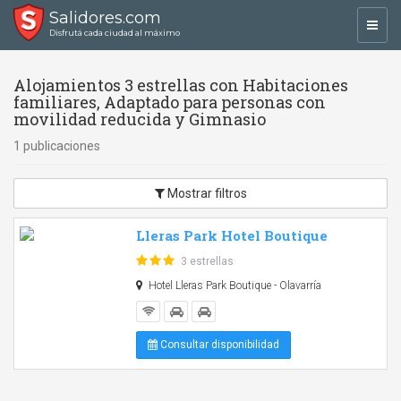
Salidores.com
Toggl
Disfrutá cada ciudad al máximo
navig
Alojamientos 3 estrellas con Habitaciones
familiares, Adaptado para personas con
movilidad reducida y Gimnasio
1 publicaciones
Mostrar filtros
Lleras Park Hotel Boutique
3 estrellas
Hotel Lleras Park Boutique - Olavarría
Consultar disponibilidad