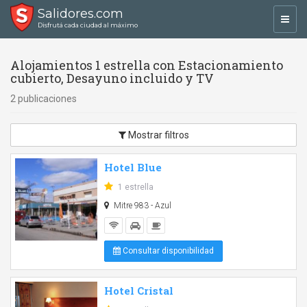
Salidores.com
Toggl
Disfrutá cada ciudad al máximo
navig
Alojamientos 1 estrella con Estacionamiento
cubierto, Desayuno incluido y TV
2 publicaciones
Mostrar filtros
Hotel Blue
1 estrella
Mitre 983 - Azul
Consultar disponibilidad
Hotel Cristal