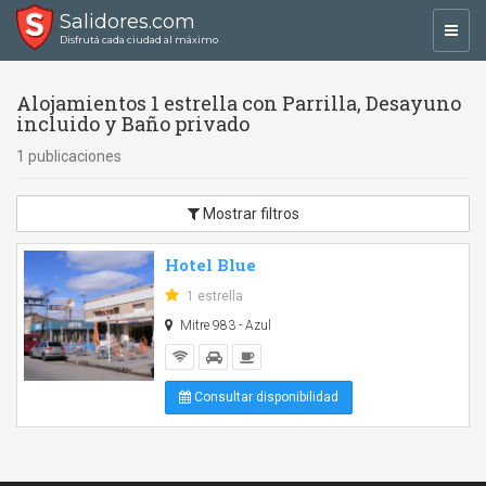
Salidores.com
Toggl
Disfrutá cada ciudad al máximo
navig
Alojamientos 1 estrella con Parrilla, Desayuno
incluido y Baño privado
1 publicaciones
Mostrar filtros
Hotel Blue
1 estrella
Mitre 983 - Azul
Consultar disponibilidad