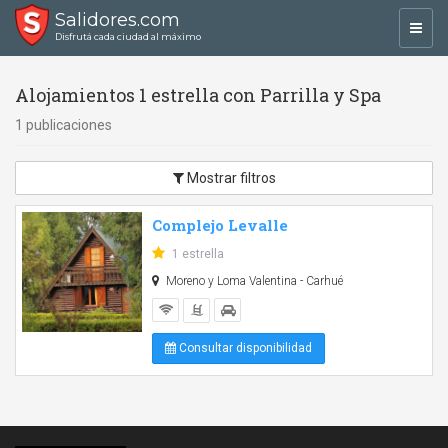
Salidores.com
Toggl
Disfrutá cada ciudad al máximo
navig
Alojamientos 1 estrella con Parrilla y Spa
1 publicaciones
Mostrar filtros
Complejo Levalle
1 estrella
Moreno y Loma Valentina - Carhué
Consultar disponibilidad