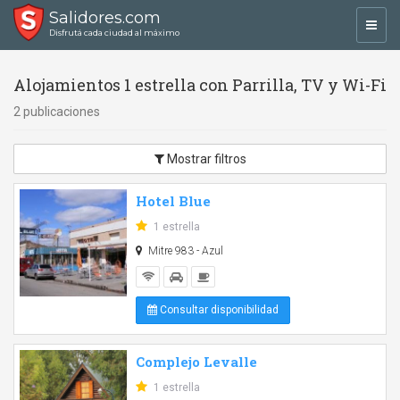
Salidores.com
Toggl
Disfrutá cada ciudad al máximo
navig
Alojamientos 1 estrella con Parrilla, TV y Wi-Fi
2 publicaciones
Mostrar filtros
Hotel Blue
1 estrella
Mitre 983 - Azul
Consultar disponibilidad
Complejo Levalle
1 estrella