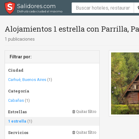
Salidores.com
Disfrutá cada ciudad al máximo
Alojamientos 1 estrella con Parrilla, 
1 publicaciones
Filtrar por:
Ciudad
Carhué, Buenos Aires
(1)
Categoría
Cabañas
(1)
Estrellas
Quitar filtro
1 estrella
(1)
Servicios
Quitar filtro