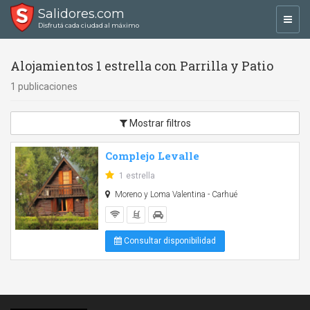
Salidores.com
Toggl
Disfrutá cada ciudad al máximo
navig
Alojamientos 1 estrella con Parrilla y Patio
1 publicaciones
Mostrar filtros
Complejo Levalle
1 estrella
Moreno y Loma Valentina - Carhué
Consultar disponibilidad